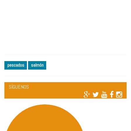
pescados
salmón
SÍGUENOS