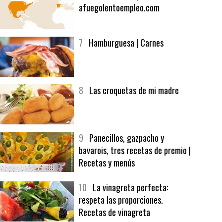
6
Bolsa de trabajo:
afuegolentoempleo.com
7
Hamburguesa | Carnes
8
Las croquetas de mi madre
9
Panecillos, gazpacho y
bavarois, tres recetas de premio |
Recetas y menús