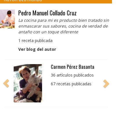
Pedro Manuel Collado Cruz
La cocina para mi es producto bien tratado sin
enmascarar sus sabores, cocina de verdad de
antaño con un toque diferente
1 receta publicada
Ver blog del autor
Pedro Manuel Collado
Cruz
La cocina para mi es
producto bien tratado
sin enmascarar sus
sabores, cocina de
verdad de antaño con
un toque diferente
1 receta publicada