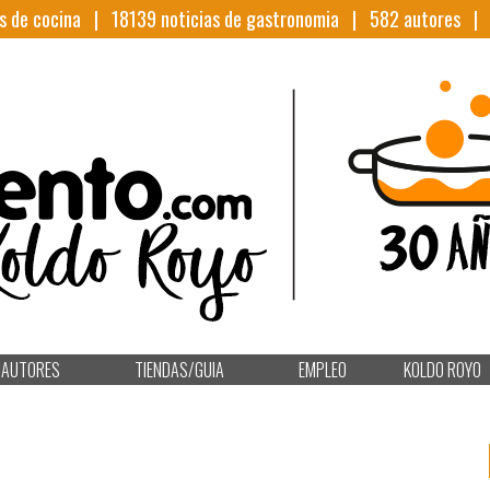
s de cocina |
18139
noticias de gastronomia |
582
autores 
AUTORES
TIENDAS/GUIA
EMPLEO
KOLDO ROYO