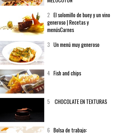
1
CRUNCH WRAP SUPREME CON
SOFRITO DE TOMATE AL CAFÉ Y
MELOCOTÓN
2
El solomillo de buey y un vino
generoso | Recetas y
menúsCarnes
3
Un menú muy generoso
4
Fish and chips
5
CHOCOLATE EN TEXTURAS