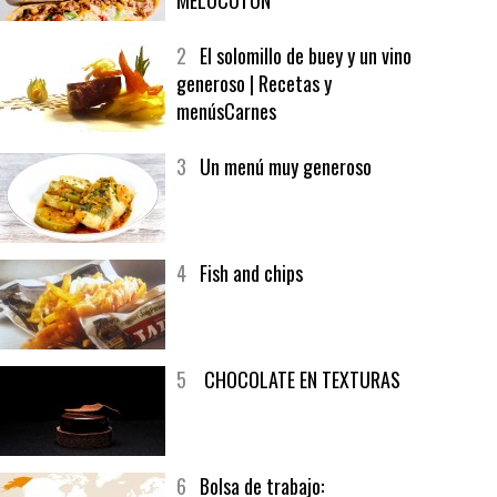
1
CRUNCH WRAP SUPREME CON
SOFRITO DE TOMATE AL CAFÉ Y
MELOCOTÓN
2
El solomillo de buey y un vino
generoso | Recetas y
menúsCarnes
3
Un menú muy generoso
4
Fish and chips
5
CHOCOLATE EN TEXTURAS