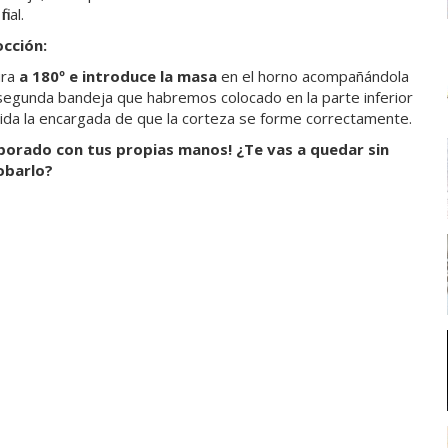
inal.
cción:
ura
a 180º e
introduce la masa
en el horno acompañándola
segunda bandeja que habremos colocado en la parte inferior
ida la encargada de que la corteza se forme correctamente.
borado con tus propias manos! ¿Te vas a quedar sin
obarlo?