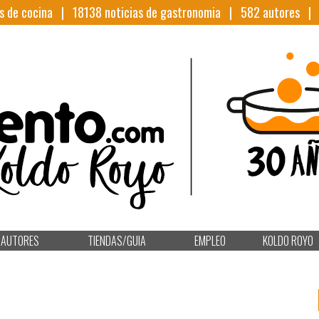
s de cocina |
18138
noticias de gastronomia |
582
autores 
AUTORES
TIENDAS/GUIA
EMPLEO
KOLDO ROYO