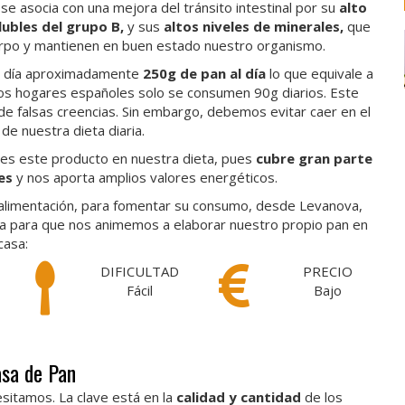
e asocia con una mejora del tránsito intestinal por su
alto
ubles del grupo B,
y sus
altos niveles de minerales,
que
uerpo y mantienen en buen estado nuestro organismo.
l día aproximadamente
250g de pan al día
lo que equivale a
os hogares españoles solo se consumen 90g diarios. Este
e falsas creencias. Sin embargo, debemos evitar caer en el
 de nuestra dieta diaria.
 es este producto en nuestra dieta, pues
cubre gran parte
es
y nos aporta amplios valores energéticos.
a alimentación, para fomentar su consumo, desde Levanova,
eta para que nos animemos a elaborar nuestro propio pan en
casa:
DIFICULTAD
PRECIO
Fácil
Bajo
asa de Pan
sitamos. La clave está en la
calidad y cantidad
de los