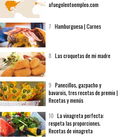
6
Bolsa de trabajo:
afuegolentoempleo.com
7
Hamburguesa | Carnes
8
Las croquetas de mi madre
9
Panecillos, gazpacho y
bavarois, tres recetas de premio |
Recetas y menús