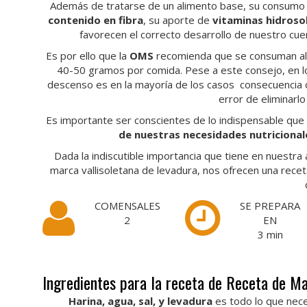
Además de tratarse de un alimento base, su consumo s
contenido en fibra
, su aporte
de
vitaminas hidrosol
favorecen el correcto desarrollo de nuestro c
Es por ello que la
OMS
recomienda que se consuman a
40-50 gramos por comida. Pese a este consejo, en l
descenso es en la mayoría de los casos consecuencia d
error de eliminarlo
Es importante ser conscientes de lo indispensable que
de nuestras necesidades nutricional
Dada la indiscutible importancia que tiene en nuestr
marca vallisoletana de levadura, nos ofrecen una rec
COMENSALES
SE PREPARA
2
EN
3
min
Ingredientes para la receta de Receta de M
Harina, agua, sal, y levadura
es todo lo que nece