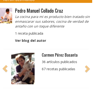
Pedro Manuel Collado Cruz
La cocina para mi es producto bien tratado sin
enmascarar sus sabores, cocina de verdad de
antaño con un toque diferente
1 receta publicada
Ver blog del autor
Pedro Manuel Collado
Cruz
La cocina para mi es
producto bien tratado
sin enmascarar sus
sabores, cocina de
verdad de antaño con
un toque diferente
1 receta publicada