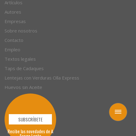
Artículos
Autores
Empresas
Sobre nosotros
Contacto
Empleo
Textos legales
Taps de Cadaques
Lentejas con Verduras Olla Express
Huevos sin Aceite
Toggle
navigation
SUBSCRÍBETE
Recibe las novedades de A
Fuego Lento