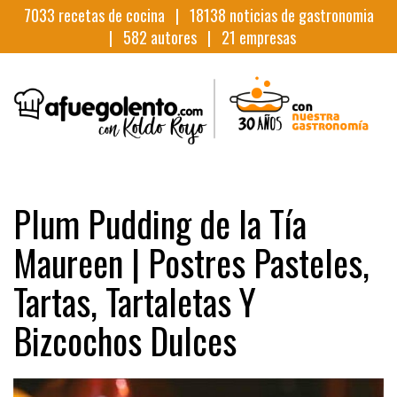
7033
recetas de cocina |
18138
noticias de gastronomia
|
582
autores |
21
empresas
Plum Pudding de la Tía
Maureen | Postres Pasteles,
Tartas, Tartaletas Y
Bizcochos Dulces