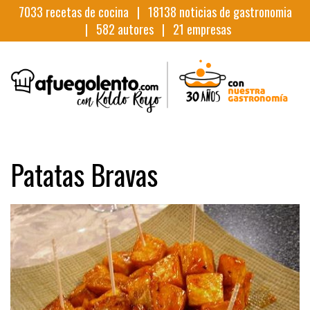
7033
recetas de cocina |
18138
noticias de gastronomia
|
582
autores |
21
empresas
Patatas Bravas