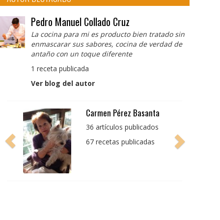
Pedro Manuel Collado Cruz
La cocina para mi es producto bien tratado sin
enmascarar sus sabores, cocina de verdad de
antaño con un toque diferente
1 receta publicada
Ver blog del autor
Pedro Manuel Collado
Cruz
La cocina para mi es
producto bien tratado
sin enmascarar sus
sabores, cocina de
verdad de antaño con
un toque diferente
1 receta publicada