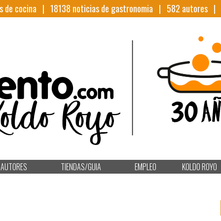
s de cocina |
18138
noticias de gastronomia |
582
autores 
AUTORES
TIENDAS/GUIA
EMPLEO
KOLDO ROYO