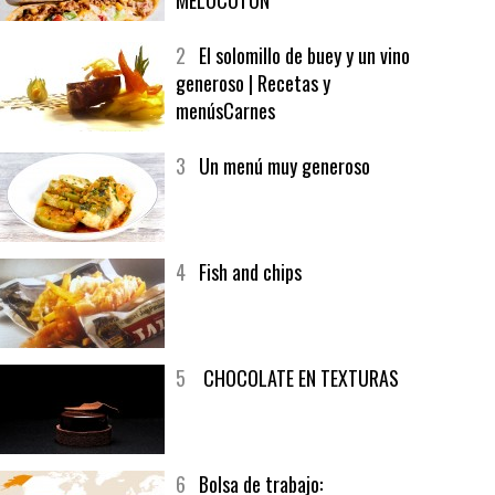
1
CRUNCH WRAP SUPREME CON
SOFRITO DE TOMATE AL CAFÉ Y
MELOCOTÓN
2
El solomillo de buey y un vino
generoso | Recetas y
menúsCarnes
3
Un menú muy generoso
4
Fish and chips
5
CHOCOLATE EN TEXTURAS