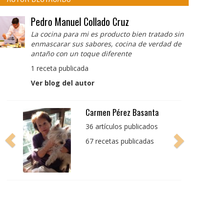
Pedro Manuel Collado Cruz
La cocina para mi es producto bien tratado sin
enmascarar sus sabores, cocina de verdad de
antaño con un toque diferente
1 receta publicada
Ver blog del autor
Pedro Manuel Collado
Cruz
La cocina para mi es
producto bien tratado
sin enmascarar sus
sabores, cocina de
verdad de antaño con
un toque diferente
1 receta publicada