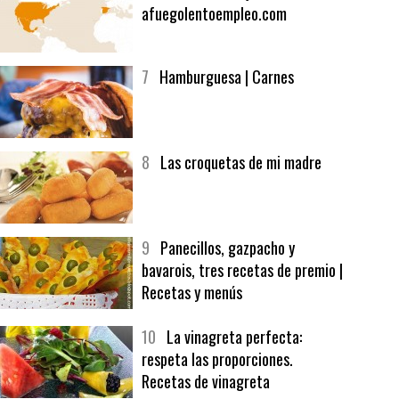
6
Bolsa de trabajo:
afuegolentoempleo.com
7
Hamburguesa | Carnes
8
Las croquetas de mi madre
9
Panecillos, gazpacho y
bavarois, tres recetas de premio |
Recetas y menús