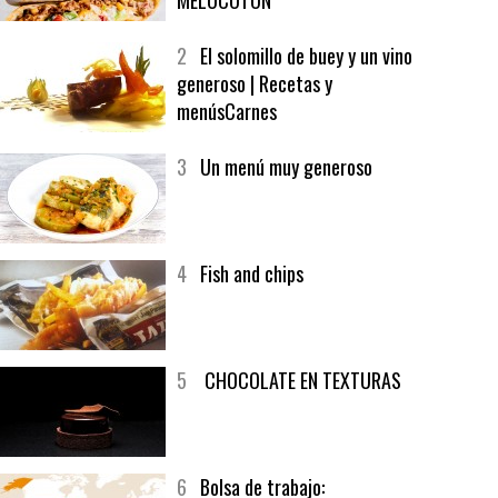
1
CRUNCH WRAP SUPREME CON
SOFRITO DE TOMATE AL CAFÉ Y
MELOCOTÓN
2
El solomillo de buey y un vino
generoso | Recetas y
menúsCarnes
3
Un menú muy generoso
4
Fish and chips
5
CHOCOLATE EN TEXTURAS