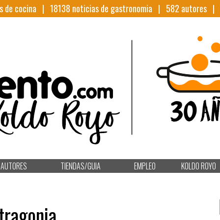
s de cocina |
18138
noticias de gastronomia |
582
autores 
AUTORES
TIENDAS/GUIA
EMPLEO
KOLDO ROYO
tragonia