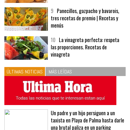
9
Panecillos, gazpacho y bavarois,
tres recetas de premio | Recetas y
menús
10
La vinagreta perfecta: respeta
las proporciones. Recetas de
vinagreta
ÚLTIMAS NOTICIAS
MÁS LEÍDAS
Un padre y un hijo persiguen a un