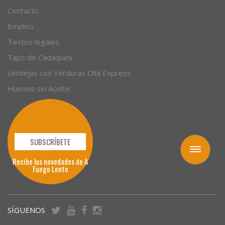
Sobre nosotros
Contacto
Empleo
Textos legales
Taps de Cadaques
Lentejas con Verduras Olla Express
Huevos sin Aceite
Toggle
navigation
SUBSCRÍBETE
Recibe las novedades de A
Fuego Lento