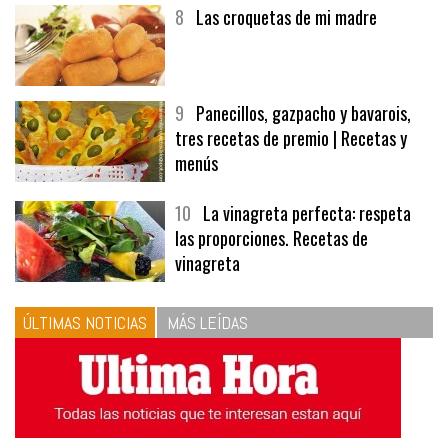
8
Las croquetas de mi madre
9
Panecillos, gazpacho y bavarois,
tres recetas de premio | Recetas y
menús
10
La vinagreta perfecta: respeta
las proporciones. Recetas de
vinagreta
ÚLTIMAS NOTICIAS
MÁS LEÍDAS