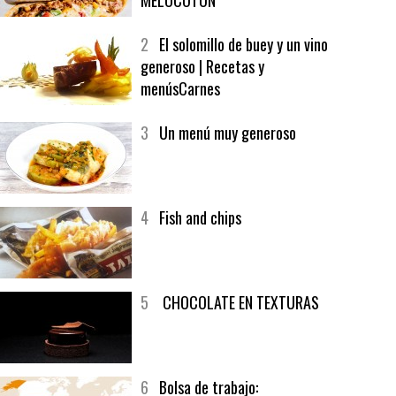
1
CRUNCH WRAP SUPREME CON
SOFRITO DE TOMATE AL CAFÉ Y
MELOCOTÓN
2
El solomillo de buey y un vino
generoso | Recetas y
menúsCarnes
3
Un menú muy generoso
4
Fish and chips
5
CHOCOLATE EN TEXTURAS