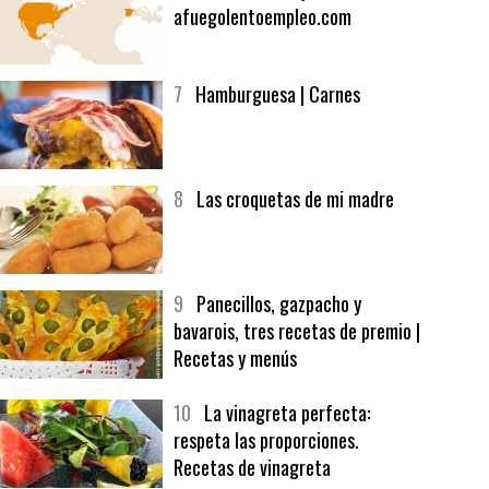
6
Bolsa de trabajo:
afuegolentoempleo.com
7
Hamburguesa | Carnes
8
Las croquetas de mi madre
9
Panecillos, gazpacho y
bavarois, tres recetas de premio |
Recetas y menús