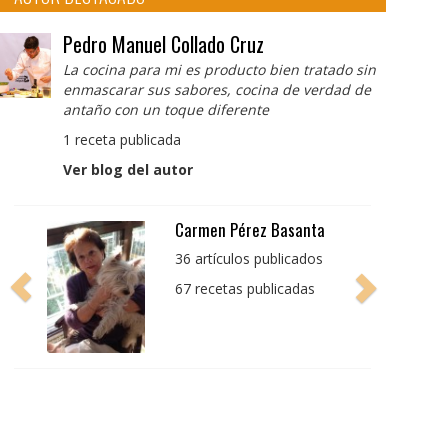
Pedro Manuel Collado Cruz
La cocina para mi es producto bien tratado sin
enmascarar sus sabores, cocina de verdad de
antaño con un toque diferente
1 receta publicada
Ver blog del autor
Pedro Manuel Collado
Cruz
La cocina para mi es
producto bien tratado
sin enmascarar sus
sabores, cocina de
verdad de antaño con
un toque diferente
1 receta publicada