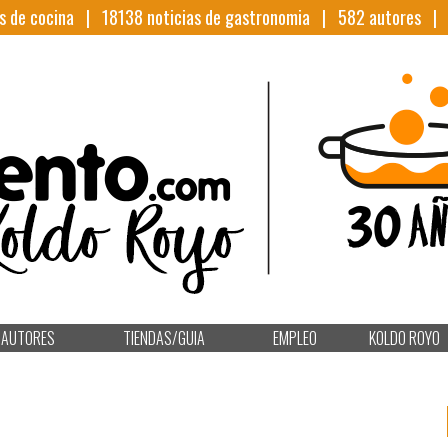
s de cocina |
18138
noticias de gastronomia |
582
autores 
AUTORES
TIENDAS/GUIA
EMPLEO
KOLDO ROYO