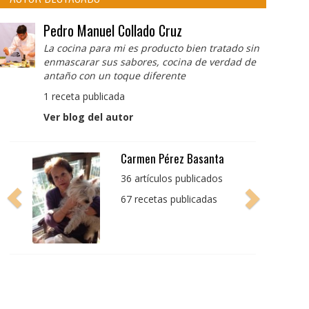
Pedro Manuel Collado Cruz
La cocina para mi es producto bien tratado sin
enmascarar sus sabores, cocina de verdad de
antaño con un toque diferente
1 receta publicada
Ver blog del autor
Pedro Manuel Collado
Cruz
La cocina para mi es
producto bien tratado
sin enmascarar sus
sabores, cocina de
verdad de antaño con
un toque diferente
1 receta publicada