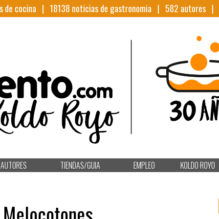
s de cocina |
18138
noticias de gastronomia |
582
autores 
AUTORES
TIENDAS/GUIA
EMPLEO
KOLDO ROYO
Y Melocotones