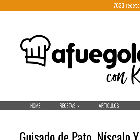
7033
receta
HOME
RECETAS
ARTÍCULOS
Guisado de Pato, Níscalo 