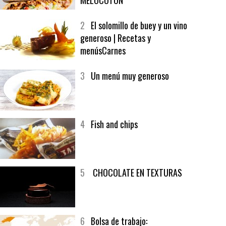
1
CRUNCH WRAP SUPREME CON
SOFRITO DE TOMATE AL CAFÉ Y
MELOCOTÓN
2
El solomillo de buey y un vino
generoso | Recetas y
menúsCarnes
3
Un menú muy generoso
4
Fish and chips
5
CHOCOLATE EN TEXTURAS