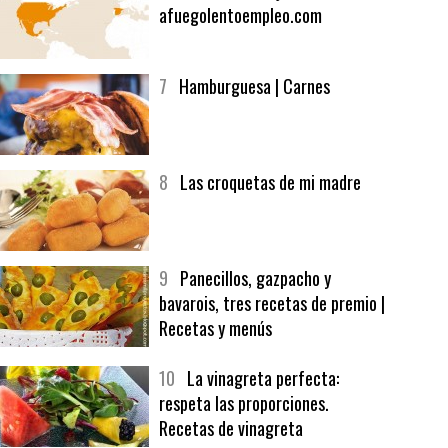
6
Bolsa de trabajo:
afuegolentoempleo.com
7
Hamburguesa | Carnes
8
Las croquetas de mi madre
9
Panecillos, gazpacho y
bavarois, tres recetas de premio |
Recetas y menús