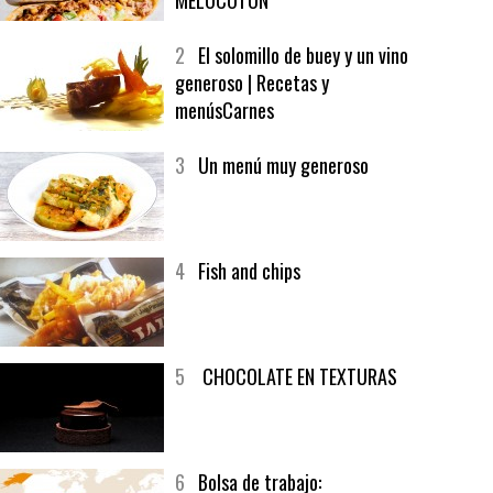
1
CRUNCH WRAP SUPREME CON
SOFRITO DE TOMATE AL CAFÉ Y
MELOCOTÓN
2
El solomillo de buey y un vino
generoso | Recetas y
menúsCarnes
3
Un menú muy generoso
4
Fish and chips
5
CHOCOLATE EN TEXTURAS