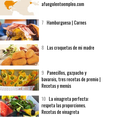
6
Bolsa de trabajo:
afuegolentoempleo.com
7
Hamburguesa | Carnes
8
Las croquetas de mi madre
9
Panecillos, gazpacho y
bavarois, tres recetas de premio |
Recetas y menús