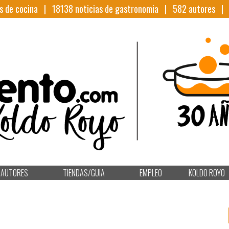
s de cocina |
18138
noticias de gastronomia |
582
autores 
AUTORES
TIENDAS/GUIA
EMPLEO
KOLDO ROYO