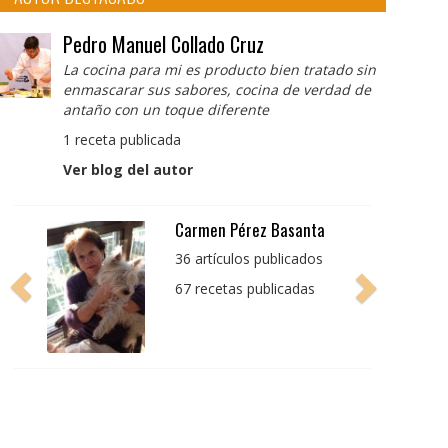
Pedro Manuel Collado Cruz
La cocina para mi es producto bien tratado sin
enmascarar sus sabores, cocina de verdad de
antaño con un toque diferente
1 receta publicada
Ver blog del autor
Pedro Manuel Collado
Cruz
La cocina para mi es
producto bien tratado
sin enmascarar sus
sabores, cocina de
verdad de antaño con
un toque diferente
1 receta publicada