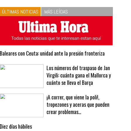
10
La vinagreta perfecta:
respeta las proporciones.
Recetas de vinagreta
ÚLTIMAS NOTICIAS
MÁS LEÍDAS
Baleares con Ceuta: unidad ante la presión fronteriza
Los números del traspaso de Jan
Virgili: cuánto gana el Mallorca y
cuánto se lleva el Barça
¡A correr, que viene la poli!,
tropezones y aceras que pueden