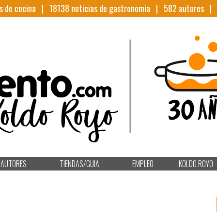
s de cocina |
18138
noticias de gastronomia |
582
autores 
AUTORES
TIENDAS/GUIA
EMPLEO
KOLDO ROYO