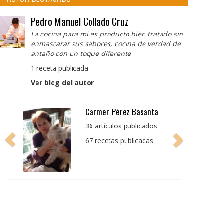
Pedro Manuel Collado Cruz
La cocina para mi es producto bien tratado sin
enmascarar sus sabores, cocina de verdad de
antaño con un toque diferente
1 receta publicada
Ver blog del autor
Pedro Manuel Collado
Cruz
La cocina para mi es
producto bien tratado
sin enmascarar sus
sabores, cocina de
verdad de antaño con
un toque diferente
1 receta publicada