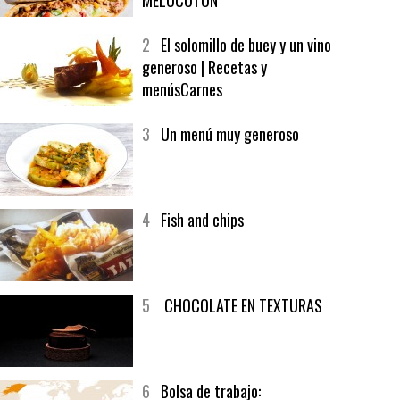
1
CRUNCH WRAP SUPREME CON
SOFRITO DE TOMATE AL CAFÉ Y
MELOCOTÓN
2
El solomillo de buey y un vino
generoso | Recetas y
menúsCarnes
3
Un menú muy generoso
4
Fish and chips
5
CHOCOLATE EN TEXTURAS