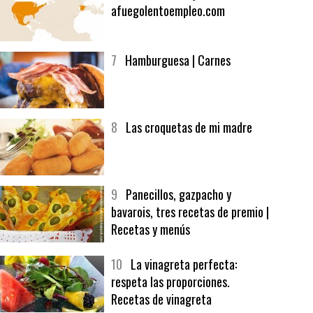
6
Bolsa de trabajo:
afuegolentoempleo.com
7
Hamburguesa | Carnes
8
Las croquetas de mi madre
9
Panecillos, gazpacho y
bavarois, tres recetas de premio |
Recetas y menús