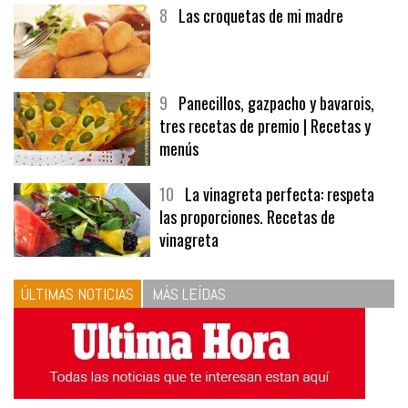
8
Las croquetas de mi madre
9
Panecillos, gazpacho y bavarois,
tres recetas de premio | Recetas y
menús
10
La vinagreta perfecta: respeta
las proporciones. Recetas de
vinagreta
ÚLTIMAS NOTICIAS
MÁS LEÍDAS