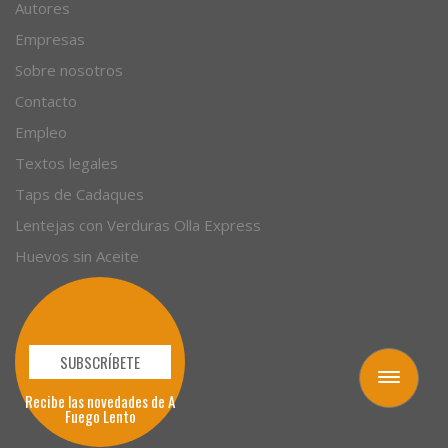
Artículos
Autores
Empresas
Sobre nosotros
Contacto
Empleo
Textos legales
Taps de Cadaques
Lentejas con Verduras Olla Express
Huevos sin Aceite
Toggle
navigation
SUBSCRÍBETE
Recibe las novedades de A