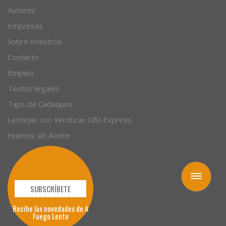
Autores
Empresas
Sobre nosotros
Contacto
Empleo
Textos legales
Taps de Cadaques
Lentejas con Verduras Olla Express
Huevos sin Aceite
Toggle
navigation
SUBSCRÍBETE
Recibe las novedades de A
Fuego Lento