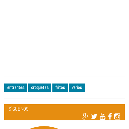
entrantes
croquetas
fritos
varios
SÍGUENOS