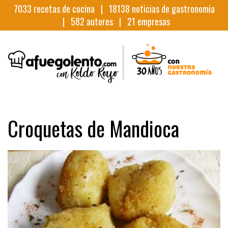
7033
recetas de cocina |
18138
noticias de gastronomia
|
582
autores |
21
empresas
Croquetas de Mandioca