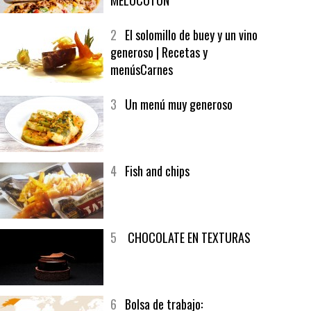
1
CRUNCH WRAP SUPREME CON
SOFRITO DE TOMATE AL CAFÉ Y
MELOCOTÓN
2
El solomillo de buey y un vino
generoso | Recetas y
menúsCarnes
3
Un menú muy generoso
4
Fish and chips
5
CHOCOLATE EN TEXTURAS