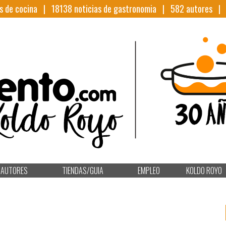
s de cocina |
18138
noticias de gastronomia |
582
autores 
AUTORES
TIENDAS/GUIA
EMPLEO
KOLDO ROYO