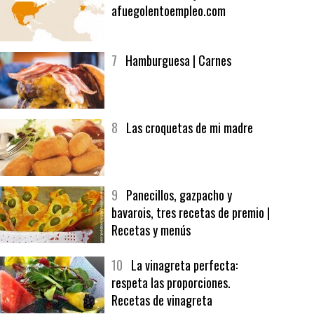
6
Bolsa de trabajo:
afuegolentoempleo.com
7
Hamburguesa | Carnes
8
Las croquetas de mi madre
9
Panecillos, gazpacho y
bavarois, tres recetas de premio |
Recetas y menús