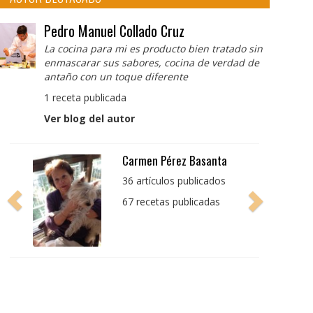
Pedro Manuel Collado Cruz
La cocina para mi es producto bien tratado sin
enmascarar sus sabores, cocina de verdad de
antaño con un toque diferente
1 receta publicada
Ver blog del autor
Pedro Manuel Collado
Cruz
La cocina para mi es
producto bien tratado
sin enmascarar sus
sabores, cocina de
verdad de antaño con
un toque diferente
1 receta publicada