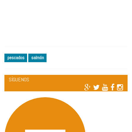
pescados
salmón
SÍGUENOS