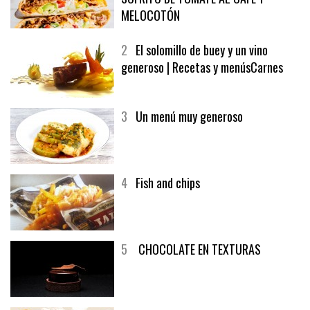
1
CRUNCH WRAP SUPREME CON
SOFRITO DE TOMATE AL CAFÉ Y
MELOCOTÓN
2
El solomillo de buey y un vino
generoso | Recetas y menúsCarnes
3
Un menú muy generoso
4
Fish and chips
5
CHOCOLATE EN TEXTURAS