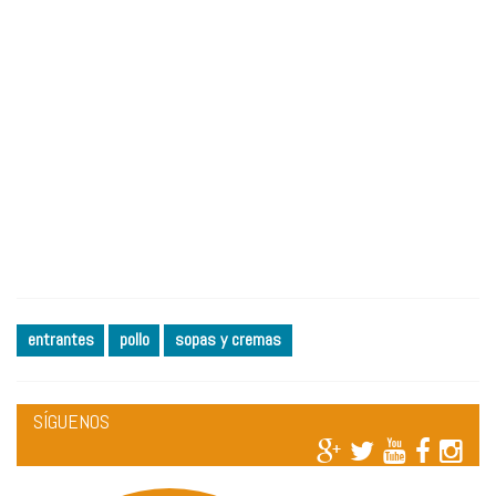
entrantes
pollo
sopas y cremas
SÍGUENOS