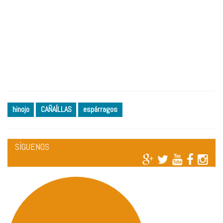
hinojo
CAÑAÍLLAS
espárragos
SÍGUENOS