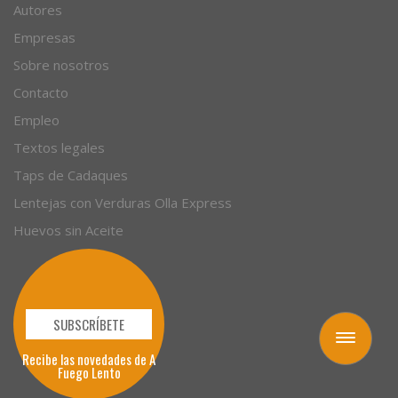
Autores
Empresas
Sobre nosotros
Contacto
Empleo
Textos legales
Taps de Cadaques
Lentejas con Verduras Olla Express
Huevos sin Aceite
SUBSCRÍBETE
Toggle
Recibe las novedades de A
navigation
Fuego Lento