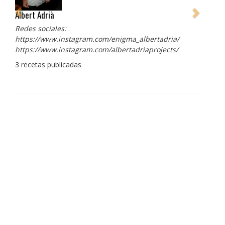
Albert Adrià
Harry S
Redes sociales:
La coci
https://www.instagram.com/enigma_albertadria/
sumator
https://www.instagram.com/albertadriaprojects/
5 recet
3 recetas publicadas