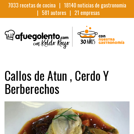
7033
recetas de cocina |
18140
noticias de gastronomia
|
581
autores |
21
empresas
Callos de Atun , Cerdo Y
Berberechos