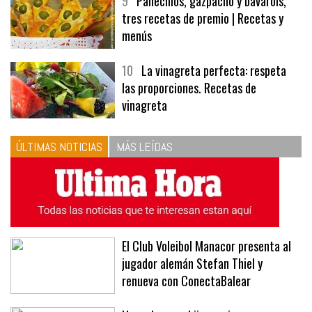
9
Panecillos, gazpacho y bavarois,
tres recetas de premio | Recetas y
menús
10
La vinagreta perfecta: respeta
las proporciones. Recetas de
vinagreta
ÚLTIMAS NOTICIAS
MÁS LEÍDAS
El Club Voleibol Manacor presenta al
jugador alemán Stefan Thiel y
renueva con ConectaBalear