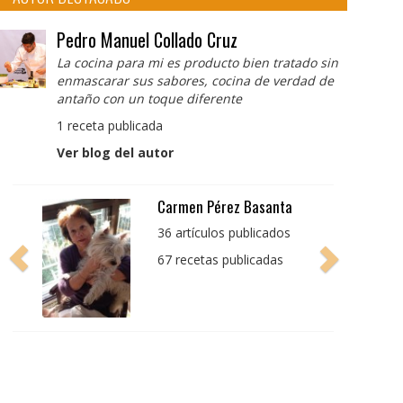
Pedro Manuel Collado Cruz
La cocina para mi es producto bien tratado sin
enmascarar sus sabores, cocina de verdad de
antaño con un toque diferente
1 receta publicada
Ver blog del autor
Pedro Manuel Collado
Cruz
La cocina para mi es
producto bien tratado
sin enmascarar sus
sabores, cocina de
verdad de antaño con
un toque diferente
1 receta publicada