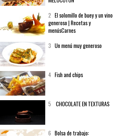
1
CRUNCH WRAP SUPREME CON
SOFRITO DE TOMATE AL CAFÉ Y
MELOCOTÓN
2
El solomillo de buey y un vino
generoso | Recetas y
menúsCarnes
3
Un menú muy generoso
4
Fish and chips
5
CHOCOLATE EN TEXTURAS