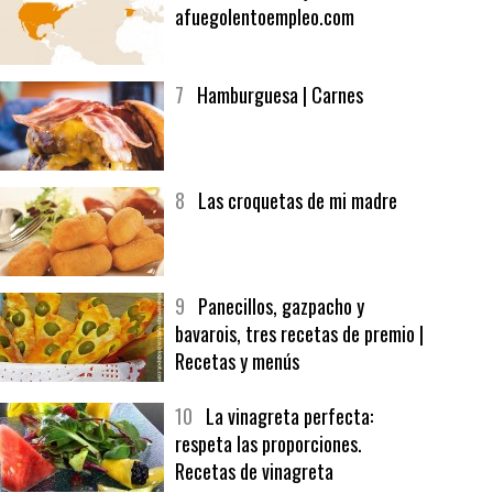
6
Bolsa de trabajo:
afuegolentoempleo.com
7
Hamburguesa | Carnes
8
Las croquetas de mi madre
9
Panecillos, gazpacho y
bavarois, tres recetas de premio |
Recetas y menús