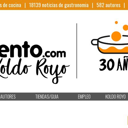
s de cocina |
18139
noticias de gastronomia |
582
autores 
AUTORES
TIENDAS/GUIA
EMPLEO
KOLDO ROYO