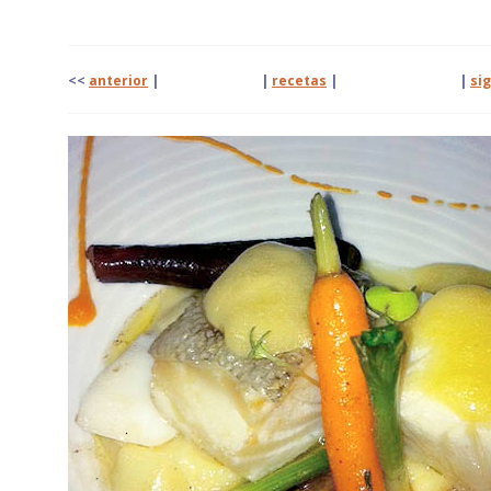
<<
anterior
| |
recetas
|
|
si