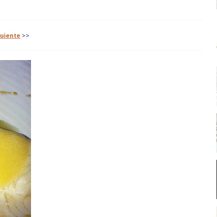
guiente
>>