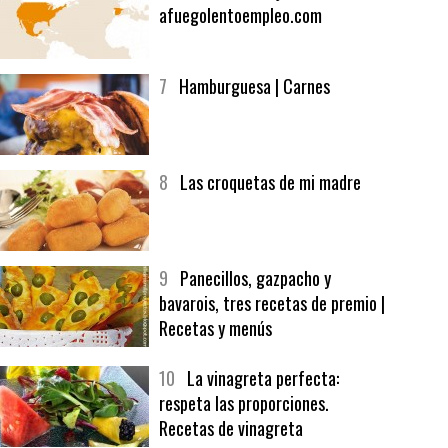
6
Bolsa de trabajo:
afuegolentoempleo.com
7
Hamburguesa | Carnes
8
Las croquetas de mi madre
9
Panecillos, gazpacho y
bavarois, tres recetas de premio |
Recetas y menús