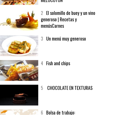
1
CRUNCH WRAP SUPREME CON
SOFRITO DE TOMATE AL CAFÉ Y
MELOCOTÓN
2
El solomillo de buey y un vino
generoso | Recetas y
menúsCarnes
3
Un menú muy generoso
4
Fish and chips
5
CHOCOLATE EN TEXTURAS