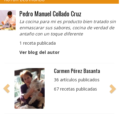
Pedro Manuel Collado Cruz
La cocina para mi es producto bien tratado sin
enmascarar sus sabores, cocina de verdad de
antaño con un toque diferente
1 receta publicada
Ver blog del autor
Pedro Manuel Collado
Cruz
La cocina para mi es
producto bien tratado
sin enmascarar sus
sabores, cocina de
verdad de antaño con
un toque diferente
1 receta publicada