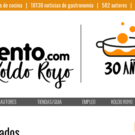
s de cocina |
18138
noticias de gastronomia |
582
autores 
AUTORES
TIENDAS/GUIA
EMPLEO
KOLDO ROYO
cados