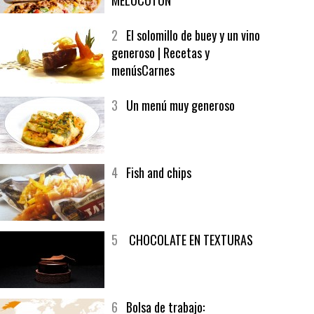
1
CRUNCH WRAP SUPREME CON
SOFRITO DE TOMATE AL CAFÉ Y
MELOCOTÓN
2
El solomillo de buey y un vino
generoso | Recetas y
menúsCarnes
3
Un menú muy generoso
4
Fish and chips
5
CHOCOLATE EN TEXTURAS