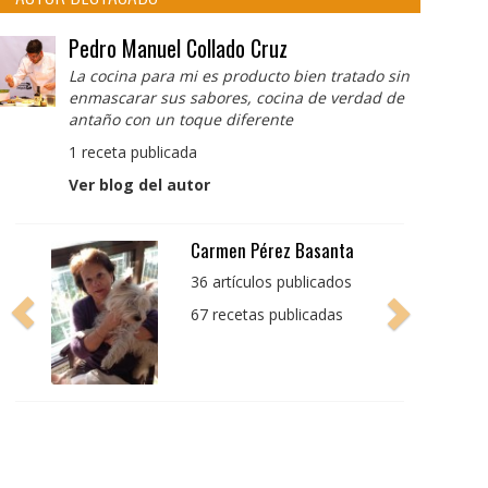
Pedro Manuel Collado Cruz
La cocina para mi es producto bien tratado sin
enmascarar sus sabores, cocina de verdad de
antaño con un toque diferente
1 receta publicada
Ver blog del autor
Pedro Manuel Collado
Cruz
La cocina para mi es
producto bien tratado
sin enmascarar sus
sabores, cocina de
verdad de antaño con
un toque diferente
1 receta publicada