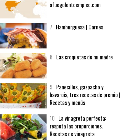
6
Bolsa de trabajo:
afuegolentoempleo.com
7
Hamburguesa | Carnes
8
Las croquetas de mi madre
9
Panecillos, gazpacho y
bavarois, tres recetas de premio |
Recetas y menús