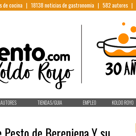
s de cocina |
18138
noticias de gastronomia |
582
autores 
AUTORES
TIENDAS/GUIA
EMPLEO
KOLDO ROYO
e Pesto de Berenjena Y su