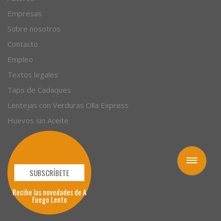
Empresas
Sobre nosotros
Contacto
Empleo
Textos legales
Taps de Cadaques
Lentejas con Verduras Olla Express
Huevos sin Aceite
Toggle
navigation
SUBSCRÍBETE
Recibe las novedades de A
Fuego Lento