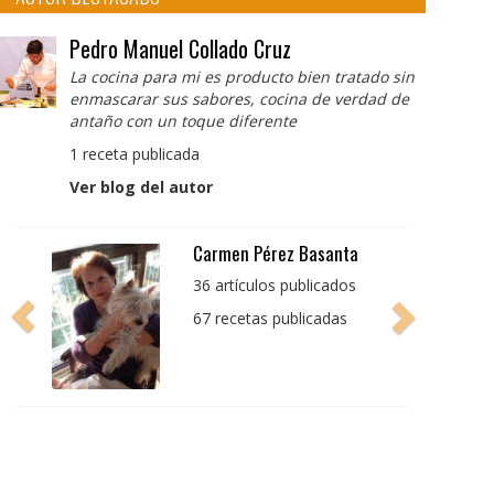
Pedro Manuel Collado Cruz
La cocina para mi es producto bien tratado sin
enmascarar sus sabores, cocina de verdad de
antaño con un toque diferente
1 receta publicada
Ver blog del autor
Pedro Manuel Collado
Cruz
La cocina para mi es
producto bien tratado
sin enmascarar sus
sabores, cocina de
verdad de antaño con
un toque diferente
1 receta publicada