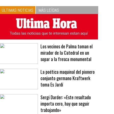
10
La vinagreta perfecta:
respeta las proporciones.
Recetas de vinagreta
ÚLTIMAS NOTICIAS
MÁS LEÍDAS
Los vecinos de Palma toman el
mirador de la Catedral en un
sopar a la fresca monumental
La poética maquinal del pionero
conjunto germano Kraftwerk
toma Es Jardí