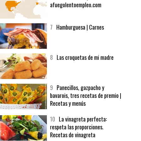
6
Bolsa de trabajo:
afuegolentoempleo.com
7
Hamburguesa | Carnes
8
Las croquetas de mi madre
9
Panecillos, gazpacho y
bavarois, tres recetas de premio |
Recetas y menús