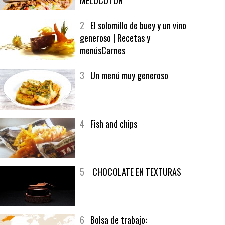
1
CRUNCH WRAP SUPREME CON
SOFRITO DE TOMATE AL CAFÉ Y
MELOCOTÓN
2
El solomillo de buey y un vino
generoso | Recetas y
menúsCarnes
3
Un menú muy generoso
4
Fish and chips
5
CHOCOLATE EN TEXTURAS