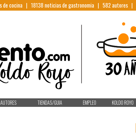
s de cocina |
18138
noticias de gastronomia |
582
autores 
AUTORES
TIENDAS/GUIA
EMPLEO
KOLDO ROYO