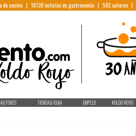
s de cocina |
18138
noticias de gastronomia |
582
autores 
AUTORES
TIENDAS/GUIA
EMPLEO
KOLDO ROYO