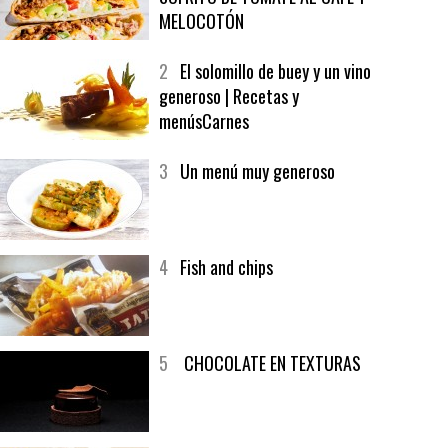
1
CRUNCH WRAP SUPREME CON
SOFRITO DE TOMATE AL CAFÉ Y
MELOCOTÓN
2
El solomillo de buey y un vino
generoso | Recetas y
menúsCarnes
3
Un menú muy generoso
4
Fish and chips
5
CHOCOLATE EN TEXTURAS