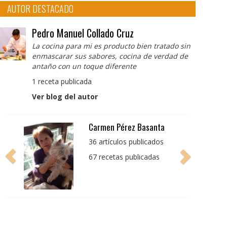
AUTOR DESTACADO
Pedro Manuel Collado Cruz
La cocina para mi es producto bien tratado sin
enmascarar sus sabores, cocina de verdad de
antaño con un toque diferente
1 receta publicada
Ver blog del autor
Pedro Manuel Collado
Cruz
La cocina para mi es
producto bien tratado
sin enmascarar sus
sabores, cocina de
verdad de antaño con
un toque diferente
1 receta publicada