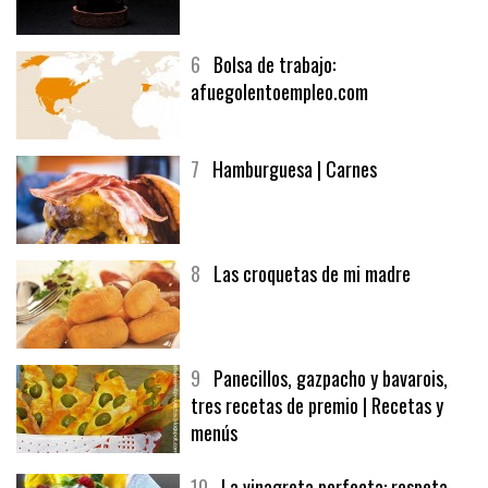
5
CHOCOLATE EN TEXTURAS
6
Bolsa de trabajo:
afuegolentoempleo.com
7
Hamburguesa | Carnes
8
Las croquetas de mi madre
9
Panecillos, gazpacho y bavarois,
tres recetas de premio | Recetas y
menús