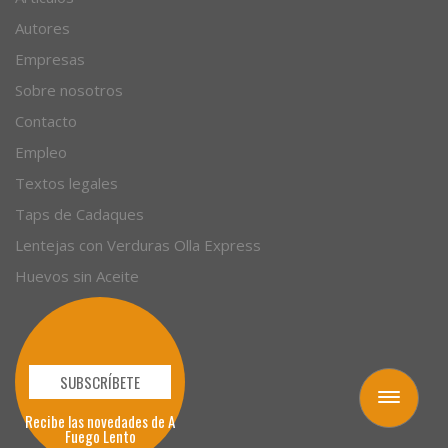
Recetas
Artículos
Autores
Empresas
Sobre nosotros
Contacto
Empleo
Textos legales
Taps de Cadaques
Lentejas con Verduras Olla Express
Huevos sin Aceite
Toggle
navigation
SUBSCRÍBETE