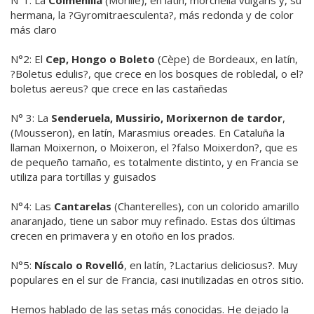
hermana, la ?Gyromitraesculenta?, más redonda y de color
más claro
N°2: El
Cep, Hongo o Boleto
(Cèpe) de Bordeaux, en latín,
?Boletus edulis?, que crece en los bosques de robledal, o el?
boletus aereus? que crece en las castañedas
N° 3: La
Senderuela, Mussirio, Morixernon de tardor
,
(Mousseron), en latín, Marasmius oreades. En Cataluña la
llaman Moixernon, o Moixeron, el ?falso Moixerdon?, que es
de pequeño tamaño, es totalmente distinto, y en Francia se
utiliza para tortillas y guisados
N°4: Las
Cantarelas
(Chanterelles), con un colorido amarillo
anaranjado, tiene un sabor muy refinado. Estas dos últimas
crecen en primavera y en otoño en los prados.
N°5:
Níscalo o Rovelló
, en latín, ?Lactarius deliciosus?. Muy
populares en el sur de Francia, casi inutilizadas en otros sitio.
Hemos hablado de las setas más conocidas. He dejado la