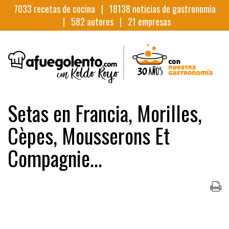
7033
recetas de cocina |
18138
noticias de gastronomia
|
582
autores |
21
empresas
Setas en Francia, Morilles,
Cèpes, Mousserons Et
Compagnie...