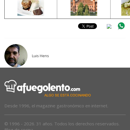
Luis Hens
Desde 1996, el magazine gastronómico en internet.
© 1996 - 2026. 31 años. Todos los derechos reservados.
Blog de cocina