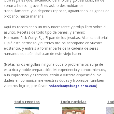
Otra regla es que, sacándolo del molde y golpeándolo, ha de
sonar a hueco, grave. Si es así, lo desmoldamos
tranquilamente, y lo dejamos reposar, aguantando las ganas de
probarlo, hasta mañana.
Aquí os recomiendo un muy interesante y prolijo libro sobre el
asunto. Recetas de todo tipo de panes, y ameno:
Hermano Rick Curry, S.J., El pan de los jesuitas; Alianza editorial
Ojalá este hermoso y nutritivo rito os acompañe en vuestra
existencia, y entréis a formar parte de la cadena de seres
humanos que aún disfrutan de este viejo hacer.
(
Nota
: no os engulláis ninguna duda o problema os surja de
esta rica y noble preparación. Mi experiencia y conocimientos,
aún imprecisos y azarosos, están a vuestra disposición. No
dudéis en comunicarme vuestras dudas y tropiezos, también
vuestros logros, por favor:
)
redaccion@afuegolento.com
todo recetas
todo noticias
tod