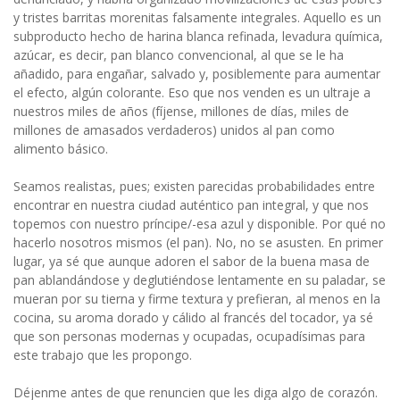
y tristes barritas morenitas falsamente integrales. Aquello es un
subproducto hecho de harina blanca refinada, levadura química,
azúcar, es decir, pan blanco convencional, al que se le ha
añadido, para engañar, salvado y, posiblemente para aumentar
el efecto, algún colorante. Eso que nos venden es un ultraje a
nuestros miles de años (fíjense, millones de días, miles de
millones de amasados verdaderos) unidos al pan como
alimento básico.
Seamos realistas, pues; existen parecidas probabilidades entre
encontrar en nuestra ciudad auténtico pan integral, y que nos
topemos con nuestro príncipe/-esa azul y disponible. Por qué no
hacerlo nosotros mismos (el pan). No, no se asusten. En primer
lugar, ya sé que aunque adoren el sabor de la buena masa de
pan ablandándose y deglutiéndose lentamente en su paladar, se
mueran por su tierna y firme textura y prefieran, al menos en la
cocina, su aroma dorado y cálido al francés del tocador, ya sé
que son personas modernas y ocupadas, ocupadísimas para
este trabajo que les propongo.
Déjenme antes de que renuncien que les diga algo de corazón.