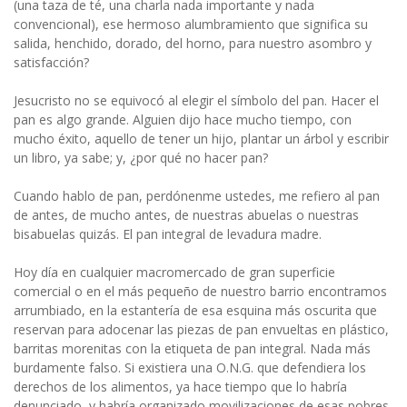
(una taza de té, una charla nada importante y nada
convencional), ese hermoso alumbramiento que significa su
salida, henchido, dorado, del horno, para nuestro asombro y
satisfacción?
Jesucristo no se equivocó al elegir el símbolo del pan. Hacer el
pan es algo grande. Alguien dijo hace mucho tiempo, con
mucho éxito, aquello de tener un hijo, plantar un árbol y escribir
un libro, ya sabe; y, ¿por qué no hacer pan?
Cuando hablo de pan, perdónenme ustedes, me refiero al pan
de antes, de mucho antes, de nuestras abuelas o nuestras
bisabuelas quizás. El pan integral de levadura madre.
Hoy día en cualquier macromercado de gran superficie
comercial o en el más pequeño de nuestro barrio encontramos
arrumbiado, en la estantería de esa esquina más oscurita que
reservan para adocenar las piezas de pan envueltas en plástico,
barritas morenitas con la etiqueta de pan integral. Nada más
burdamente falso. Si existiera una O.N.G. que defendiera los
derechos de los alimentos, ya hace tiempo que lo habría
denunciado, y habría organizado movilizaciones de esas pobres