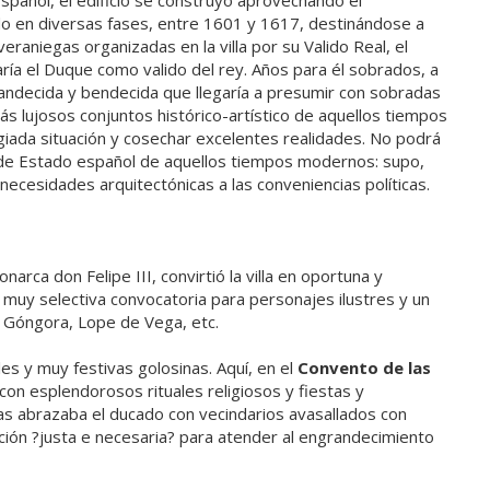
Español, el edificio se construyó aprovechando el
ido en diversas fases, entre 1601 y 1617, destinándose a
eraniegas organizadas en la villa por su Valido Real, el
ría el Duque como valido del rey. Años para él sobrados, a
grandecida y bendecida que llegaría a presumir con sobradas
s lujosos conjuntos histórico-artístico de aquellos tiempos
giada situación y cosechar excelentes realidades. No podrá
re de Estado español de aquellos tiempos modernos: supo,
 necesidades arquitectónicas a las conveniencias políticas.
rca don Felipe III, convirtió la villa en oportuna y
y muy selectiva convocatoria para personajes ilustres y un
 Góngora, Lope de Vega, etc.
es y muy festivas golosinas. Aquí, en el
Convento de las
 con esplendorosos rituales religiosos y fiestas y
as abrazaba el ducado con vecindarios avasallados con
ión ?justa e necesaria? para atender al engrandecimiento