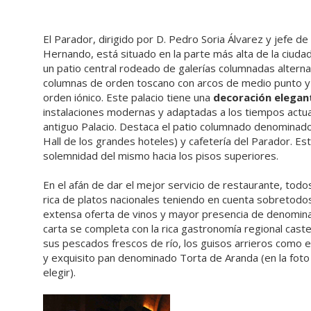
El Parador, dirigido por D. Pedro Soria Álvarez y jefe d
Hernando, está situado en la parte más alta de la ciuda
un patio central rodeado de galerías columnadas altern
columnas de orden toscano con arcos de medio punto y
orden iónico. Este palacio tiene una
decoración elegant
instalaciones modernas y adaptadas a los tiempos actua
antiguo Palacio. Destaca el patio columnado denominado 
Hall de los grandes hoteles) y cafetería del Parador. Es
solemnidad del mismo hacia los pisos superiores.
En el afán de dar el mejor servicio de restaurante, tod
rica de platos nacionales teniendo en cuenta sobretodos 
extensa oferta de vinos y mayor presencia de denomina
carta se completa con la rica gastronomía regional cast
sus pescados frescos de río, los guisos arrieros como e
y exquisito pan denominado Torta de Aranda (en la foto
elegir).