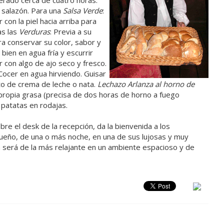
rado cerca de cuatro horas.
 salazón. Para una
Salsa Verde
:
 con la piel hacia arriba para
as las
Verduras
: Previa a su
a conservar su color, sabor y
 bien en agua fría y escurrir
 con algo de ajo seco y fresco.
 Cocer en agua hirviendo. Guisar
to de crema de leche o nata.
Lechazo Arlanza al horno de
 propia grasa (precisa de dos horas de horno a fuego
patatas en rodajas.
e el desk de la recepción, da la bienvenida a los
ueño, de una o más noche, en una de sus lujosas y muy
a será de la más relajante en un ambiente espacioso y de