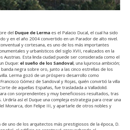
bre del
Duque de Lerma
es el Palacio Ducal, el cual ha sido
do y en el año 2004 convertido en un Parador de alto nivel.
 conventual y cortesana, es uno de los más importantes
numentales y urbanísticos del siglo XVII, realizados en la
s Austrias. Esta linda ciudad puede ser considerada como el
 un Duque:
el sueño de los Sandoval
, una lujuriosa ambición;
banda negra sobre oro, junto a las cinco estrellas de los
 villa. Lerma gozó de un próspero desarrollo como
. Francisco Gómez de Sandoval y Rojas, quién convirtió la villa
 Corte de aquellas Españas, fue trasladada a Valladolid.
para con sorprendentes y muy beneficiosos resultados, tras
 Urdiría así el Duque una compleja estrategia para crear una
del Monarca, don Felipe III, y apartarle de otros nobles y
ón de uno de los arquitectos más prestigiosos de la época, D.