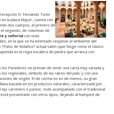
e recepción D. Fernando Tizón
d en la plaza Mayor, cuenta con
ando dos cuerpos, el primero de
 el segundo, de columnas de
e y señorial
con unas
les, en la que se ha intentado respetar el ambiente del
?Patio de Bolaños? actual salón (que funge como el clásico
tupenda es la regia escalera de piedra que arranca con
os los Paradores se precian de tener una carta muy variada y
los regionales, símbolo de las raíces del país; y con una
ciones de origen. El de Lerma no es de menos, su gran
ellana basada en los productos naturales, caracterizada por
l Ajo carretero ó pastor, todo acompañado con el tradicional
 está presentado con otros tipos, dejando al huésped de