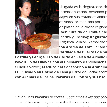
Obligada es la degustación d
paciencia y cariño, devenido 
viajes en sus estancias anual
los vinos, presentada por el 
los platos de la cocina region
Sáez
:
Surtido de Embutidos
Chorizo y Chacina);
Degustac
(Esgueva, Villalón, Zamorano
con Aroma de Tomillo; Morc
Parrillada de Puerros de S
Castilla y León; Guiso de Cardo en Salsa de Almend
Revoltillo de Huevos con el Chumarro de Villalmanz
Guindilla Verde);
Merluza del Cantábrico a la Arandin
I.G.P. Asado en Horno de Leña
(Cuarto de Lechal acom
con Aromas de Encina, Patatas del Pobre y su Ensa
Siguen unas
recetas
secretas.
Cochinillos a las dos coc
se confita en aceite; la otra mitad ha de asarse en horn