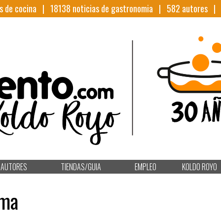
s de cocina |
18138
noticias de gastronomia |
582
autores 
AUTORES
TIENDAS/GUIA
EMPLEO
KOLDO ROYO
rma