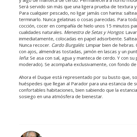
y algo de manteca de cerdo. Permanecerá a horno mode
Será servido sin más que una ligera prueba de textura y
Para cualquier pescado, no ligar jamás con harina: saltear
terminarlo. Nunca gelatinas o cosas parecidas. Para tod
cocción, cocer en compañía de hielo unos 15 minutos par
cualidades naturales.
Menestra de Setas y Hongos
: Lavar
inmediatamente, colocadas en papel adsorbente. Saltear
Nunca recocer.
Cardo Burgalés
: Limpiar bien de hebras.
con ajos, almendras tostadas, jamón en lascas y un pun
leña
: Se asa con sal, agua y manteca de cerdo. Y con su
moderado). Se acompaña exclusivamente, con fondo de 
Ahora el Duque está representado por su busto que, sobr
huéspedes que llegan al Parador para una estancia de s
confortables habitaciones, bien sabiendo que la estanci
sosiego en una atmósfera de bienestar.