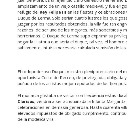
Juan de Mora. Es un ejemplo claro del estilo herreriano 
emplazamiento de un viejo castillo medieval, y fue erig
refugio del
Rey Felipe III
en las fiestas y celebraciones v
Duque de Lerma. Solo serían cuatro lustros los que goza
juzgar por los resultados obtenidos, la villa fue tan en
razones, de ser uno de los mejores, más soberbios y má
herrerianos. El Duque de Lerma supo exprimir su privile
negar la Historia que sería el duque, tal vez, el homb
sabiamente, intuir la necesaria calculada sumisión de las
El todopoderoso Duque, ministro plenipotenciario del mona
oportunista Corte de Recreo, de privilegiada, obligada 
puñado de los artistas mejor reputados de los tiempos:
El monarca gustaba de visitar con frecuencia estas ducal
Clarisas
, vendría a ser acristianada la Infanta Margarita
celebraciones en demasía generosa. Hasta cuarenta vill
elevados impuestos de obligado cumplimiento, contribuc
de la modélica villa.