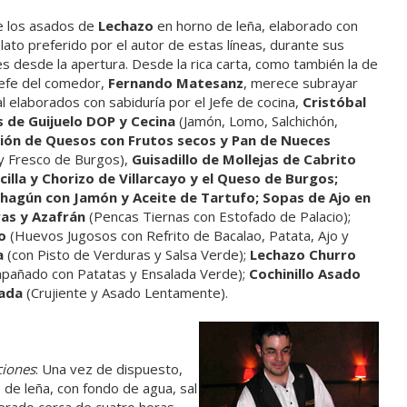
e los asados de
Lechazo
en horno de leña, elaborado con
plato preferido por el autor de estas líneas, durante sus
es desde la apertura. Desde la rica carta, como también la de
Jefe del comedor,
Fernando Matesanz
, merece subrayar
al elaborados con sabiduría por el Jefe de cocina,
Cristóbal
 de Guijuelo DOP y Cecina
(Jamón, Lomo, Salchichón,
ión de Quesos con Frutos secos y Pan de Nueces
 y Fresco de Burgos),
Guisadillo de Mollejas de Cabrito
illa y Chorizo de Villarcayo y el Queso de Burgos;
ahagún con Jamón y Aceite de Tartufo; Sopas de Ajo en
ras y Azafrán
(Pencas Tiernas con Estofado de Palacio);
o
(Huevos Jugosos con Refrito de Bacalao, Patata, Ajo y
a
(con Pisto de Verduras y Salsa Verde);
Lechazo Churro
pañado con Patatas y Ensalada Verde);
Cochinillo Asado
lada
(Crujiente y Asado Lentamente).
ciones
: Una vez de dispuesto,
o de leña, con fondo de agua, sal