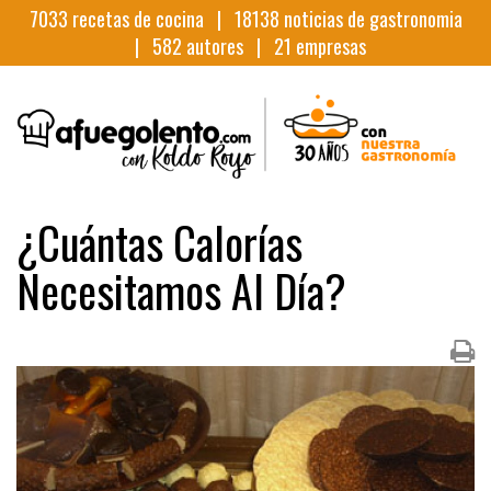
7033
recetas de cocina |
18138
noticias de gastronomia
|
582
autores |
21
empresas
¿Cuántas Calorías
Necesitamos Al Día?