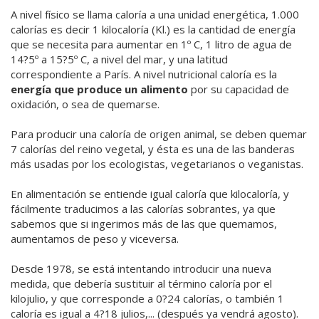
A nivel físico se llama caloría a una unidad energética, 1.000
calorías es decir 1 kilocaloría (Kl.) es la cantidad de energía
que se necesita para aumentar en 1º C, 1 litro de agua de
14?5º a 15?5º C, a nivel del mar, y una latitud
correspondiente a París. A nivel nutricional caloría es la
energía que produce un alimento
por su capacidad de
oxidación, o sea de quemarse.
Para producir una caloría de origen animal, se deben quemar
7 calorías del reino vegetal, y ésta es una de las banderas
más usadas por los ecologistas, vegetarianos o veganistas.
En alimentación se entiende igual caloría que kilocaloría, y
fácilmente traducimos a las calorías sobrantes, ya que
sabemos que si ingerimos más de las que quemamos,
aumentamos de peso y viceversa.
Desde 1978, se está intentando introducir una nueva
medida, que debería sustituir al término caloría por el
kilojulio, y que corresponde a 0?24 calorías, o también 1
caloría es igual a 4?18 julios,... (después ya vendrá agosto).