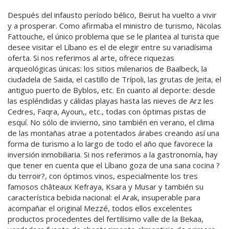
Después del infausto período bélico, Beirut ha vuelto a vivir
y a prosperar. Como afirmaba el ministro de turismo, Nicolas
Fattouche, el único problema que se le plantea al turista que
desee visitar el Líbano es el de elegir entre su variadísima
oferta. Si nos referimos al arte, ofrece riquezas
arqueológicas únicas: los sitios milenarios de Baalbeck, la
ciudadela de Saida, el castillo de Trípoli, las grutas de Jeita, el
antiguo puerto de Byblos, etc. En cuanto al deporte: desde
las espléndidas y cálidas playas hasta las nieves de Arz les
Cedres, Faqra, Ayoun,, etc., todas con óptimas pistas de
esquí. No sólo de invierno, sino también en verano, el clima
de las montañas atrae a potentados árabes creando así una
forma de turismo a lo largo de todo el año que favorece la
inversión inmobiliaria. Si nos referimos a la gastronomía, hay
que tener en cuenta que el Líbano goza de una sana cocina ?
du terroir?, con óptimos vinos, especialmente los tres
famosos châteaux Kefraya, Ksara y Musar y también su
característica bebida nacional: el Arak, insuperable para
acompañar el original Mezzé, todos ellos excelentes
productos procedentes del fertilísimo valle de la Bekaa,