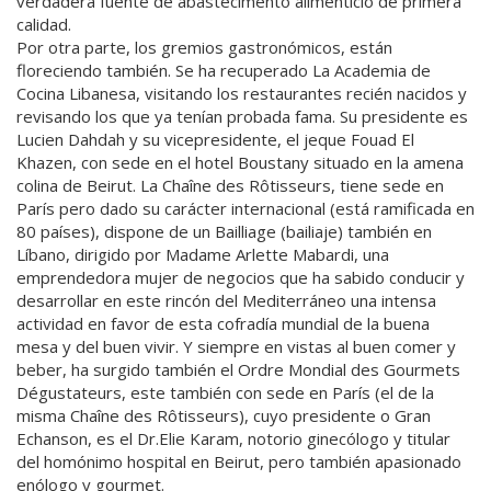
verdadera fuente de abastecimento alimenticio de primera
calidad.
Por otra parte, los gremios gastronómicos, están
floreciendo también. Se ha recuperado La Academia de
Cocina Libanesa, visitando los restaurantes recién nacidos y
revisando los que ya tenían probada fama. Su presidente es
Lucien Dahdah y su vicepresidente, el jeque Fouad El
Khazen, con sede en el hotel Boustany situado en la amena
colina de Beirut. La Chaîne des Rôtisseurs, tiene sede en
París pero dado su carácter internacional (está ramificada en
80 países), dispone de un Bailliage (bailiaje) también en
Líbano, dirigido por Madame Arlette Mabardi, una
emprendedora mujer de negocios que ha sabido conducir y
desarrollar en este rincón del Mediterráneo una intensa
actividad en favor de esta cofradía mundial de la buena
mesa y del buen vivir. Y siempre en vistas al buen comer y
beber, ha surgido también el Ordre Mondial des Gourmets
Dégustateurs, este también con sede en París (el de la
misma Chaîne des Rôtisseurs), cuyo presidente o Gran
Echanson, es el Dr.Elie Karam, notorio ginecólogo y titular
del homónimo hospital en Beirut, pero también apasionado
enólogo y gourmet.