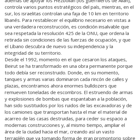
además de apoyar los Hezbollah (los guerrilleros de Allah),
controla varios puntos estratégicos del país, mientras, en el
sur, los israelitas controlan una faja de 10 km en territorio
libanés. Para restablecer el equilibrio necesario en vistas a
una verdadera reconstrucción, es condición insalvable que
sea respetada la resolución 425 de la ONU, que ordena la
retirada sin condiciones de las fuerzas de ocupación, y que
el Líbano descubra de nuevo su independencia y la
integridad de su territorio.
Desde el 1992, momento en el que cesaron los ataques,
Beirut se ha transformado en una obra permanente porque
todo debía ser reconstruido. Donde, en su momento,
tanques y armas varias dominaron cada rincón de calles y
plazas, encontramos ahora enormes bulldozers que
remueven toneladas de escombros. El estruendo de armas
y explosiones de bombas que espantaban a la población,
han sido sustituidos por los ruidos de las excavadoras y de
los camiones que transportan hasta el mar el material de
acarreo de las casas destruidas, para ceder su espacio a
modernas construcciones y, al mismo tiempo, ampliar el
área de la ciudad hacia el mar, creando así un vasto
terraplén que va tomando forma de gran promontorio sobre