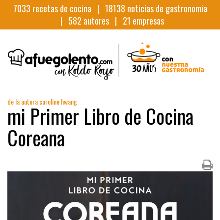
7033
recetas de cocina |
18138
noticias de gastronomia
|
582
autores |
21
empresas
de la autora caroline hwang
mi Primer Libro de Cocina
Coreana