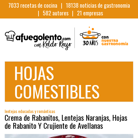
7033
recetas de cocina |
18138
noticias de gastronomia
|
582
autores |
21
empresas
HOJAS
COMESTIBLES
lentejas educadas y románticas
Crema de Rabanitos, Lentejas Naranjas, Hojas
de Rabanito Y Crujiente de Avellanas