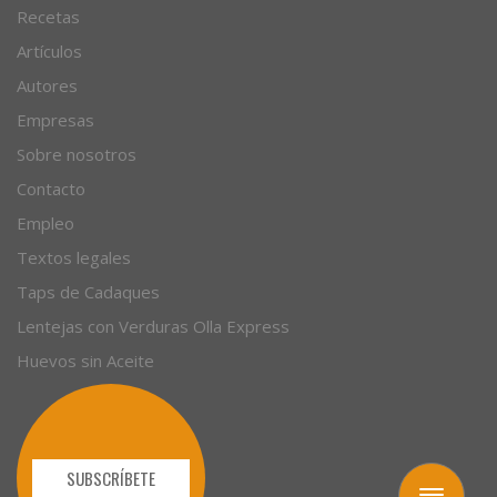
© 1996 - 2026. 31 años. Todos los derechos reservados.
Blog de cocina
Recetas
Artículos
Autores
Empresas
Sobre nosotros
Contacto
Empleo
Textos legales
Taps de Cadaques
Lentejas con Verduras Olla Express
Huevos sin Aceite