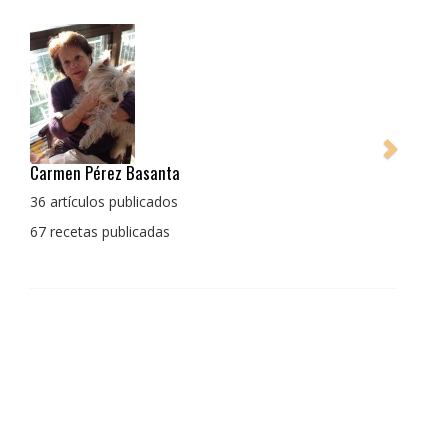
Pedro Manuel Collado Cruz
La cocina para mi es producto bien tratado sin
enmascarar sus sabores, cocina de verdad de antaño
con un toque diferente
1 receta publicada