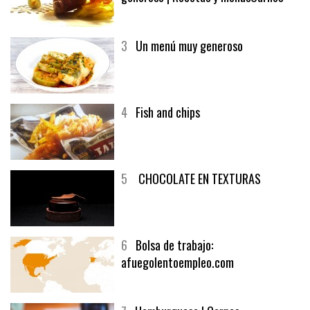
2
El solomillo de buey y un vino
generoso | Recetas y menúsCarnes
3
Un menú muy generoso
4
Fish and chips
5
CHOCOLATE EN TEXTURAS
6
Bolsa de trabajo:
afuegolentoempleo.com