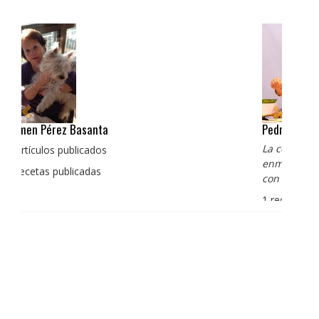
Pedro Manuel Collado Cruz
La cocina para mi es producto bien tratado sin
enmascarar sus sabores, cocina de verdad de antaño
con un toque diferente
1 receta publicada