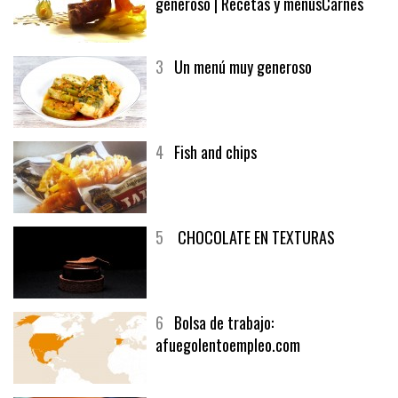
2
El solomillo de buey y un vino
generoso | Recetas y menúsCarnes
3
Un menú muy generoso
4
Fish and chips
5
CHOCOLATE EN TEXTURAS
6
Bolsa de trabajo:
afuegolentoempleo.com