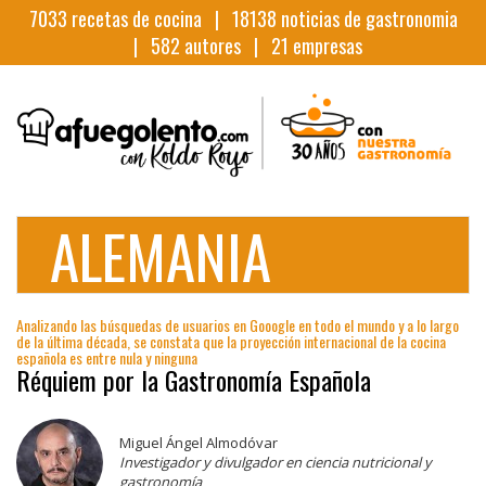
7033
recetas de cocina |
18138
noticias de gastronomia
|
582
autores |
21
empresas
ALEMANIA
Analizando las búsquedas de usuarios en Gooogle en todo el mundo y a lo largo
de la última década, se constata que la proyección internacional de la cocina
española es entre nula y ninguna
Réquiem por la Gastronomía Española
Miguel Ángel Almodóvar
Investigador y divulgador en ciencia nutricional y
gastronomía