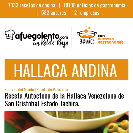
7033
recetas de cocina |
18138
noticias de gastronomia
|
582
autores |
21
empresas
HALLACA ANDINA
Sabores del Mundo | Receta de Venezuela
Receta Autóctona de la Hallaca Venezolana de
San Cristobal Estado Tachira.