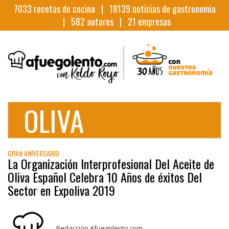
7033
recetas de cocina |
18139
noticias de gastronomia
|
582
autores |
21
empresas
OLIVA
GRAN ANIVERSARIO
La Organización Interprofesional Del Aceite de
Oliva Español Celebra 10 Años de éxitos Del
Sector en Expoliva 2019
Redacción Afuegolento.com