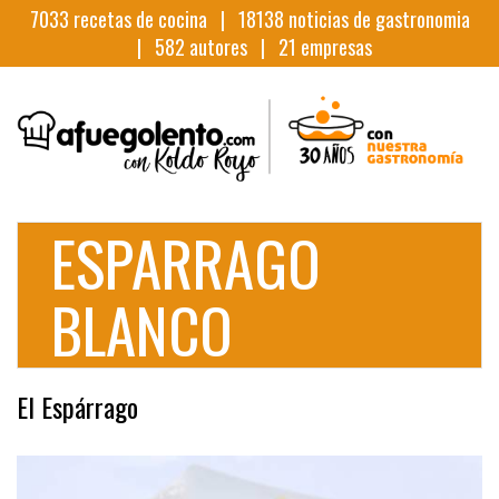
7033
recetas de cocina |
18138
noticias de gastronomia
|
582
autores |
21
empresas
ESPARRAGO
BLANCO
El Espárrago