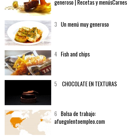
2
El solomillo de buey y un vino
generoso | Recetas y menúsCarnes
3
Un menú muy generoso
4
Fish and chips
5
CHOCOLATE EN TEXTURAS
6
Bolsa de trabajo:
afuegolentoempleo.com