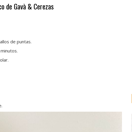
co de Gavà & Cerezas
allos de puntas.
 minutos.
olar.
e.