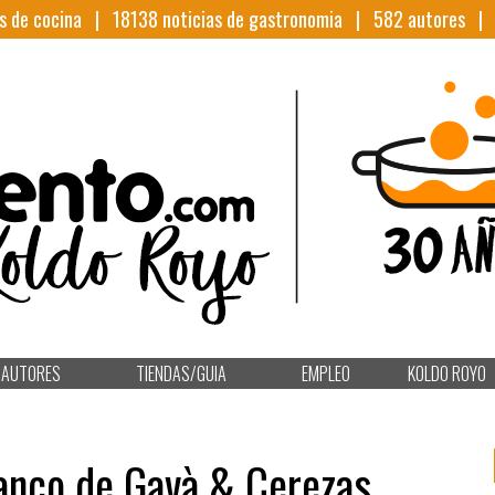
s de cocina |
18138
noticias de gastronomia |
582
autores 
AUTORES
TIENDAS/GUIA
EMPLEO
KOLDO ROYO
anco de Gavà & Cerezas