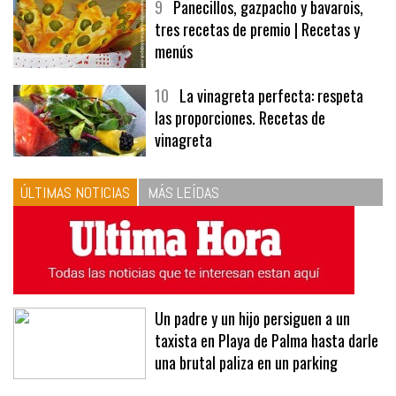
9
Panecillos, gazpacho y bavarois,
tres recetas de premio | Recetas y
menús
10
La vinagreta perfecta: respeta
las proporciones. Recetas de
vinagreta
ÚLTIMAS NOTICIAS
MÁS LEÍDAS
Un padre y un hijo persiguen a un
taxista en Playa de Palma hasta darle