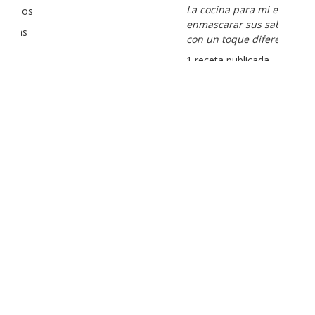
La cocina para mi es producto bien tratado sin
enmascarar sus sabores, cocina de verdad de antaño
con un toque diferente
1 receta publicada