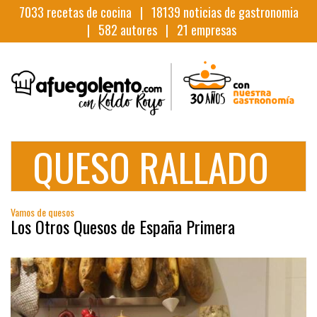
7033
recetas de cocina |
18139
noticias de gastronomia
|
582
autores |
21
empresas
QUESO RALLADO
Vamos de quesos
Los Otros Quesos de España Primera