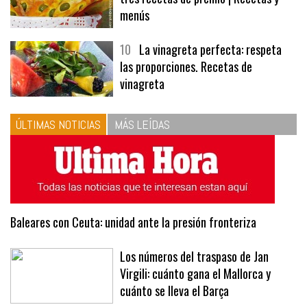
9
Panecillos, gazpacho y bavarois,
tres recetas de premio | Recetas y
menús
10
La vinagreta perfecta: respeta
las proporciones. Recetas de
vinagreta
ÚLTIMAS NOTICIAS
MÁS LEÍDAS
Baleares con Ceuta: unidad ante la presión fronteriza
Los números del traspaso de Jan
Virgili: cuánto gana el Mallorca y