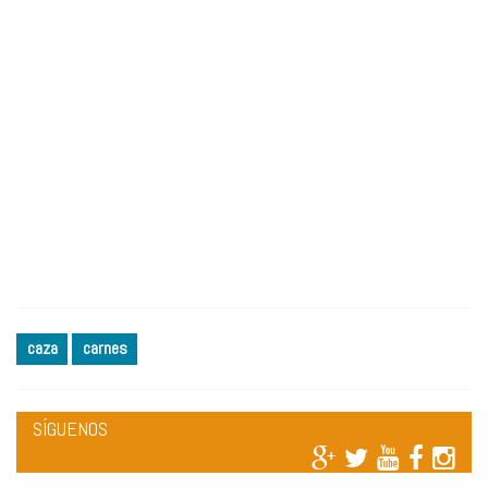
caza
carnes
SÍGUENOS