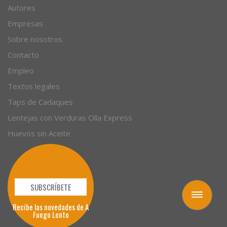
Artículos
Autores
Empresas
Sobre nosotros
Contacto
Empleo
Textos legales
Taps de Cadaques
Lentejas con Verduras Olla Express
Huevos sin Aceite
Toggle
navigation
SUBSCRÍBETE