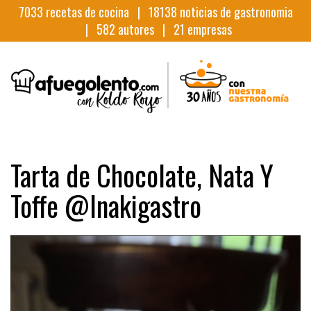
7033
recetas de cocina |
18138
noticias de gastronomia
|
582
autores |
21
empresas
Tarta de Chocolate, Nata Y
Toffe @Inakigastro