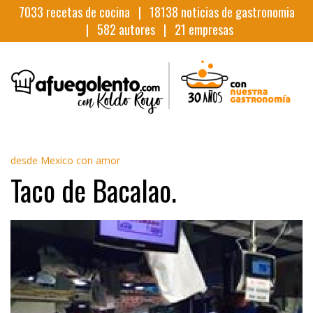
7033
recetas de cocina |
18138
noticias de gastronomia
|
582
autores |
21
empresas
desde Mexico con amor
Taco de Bacalao.