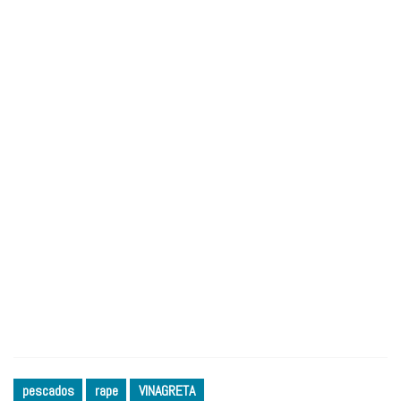
pescados
rape
VINAGRETA