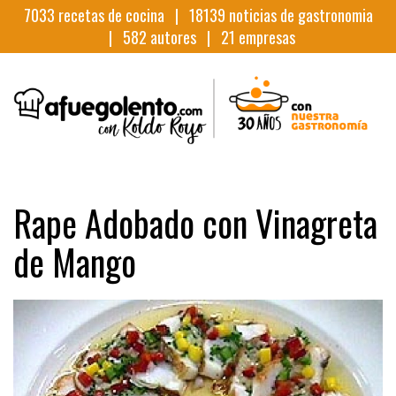
7033
recetas de cocina |
18139
noticias de gastronomia
|
582
autores |
21
empresas
Rape Adobado con Vinagreta
de Mango