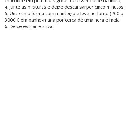
chocolate em pó e duas gotas de essência de baunilha;
4. Junte as misturas e deixe descansarpor cinco minutos;
5. Unte uma fôrma com manteiga e leve ao forno (200 a
3000.C em banho-maria por cerca de uma hora e meia;
6. Deixe esfriar e sirva.