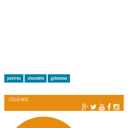
postres
chocolate
golosinas
SÍGUENOS