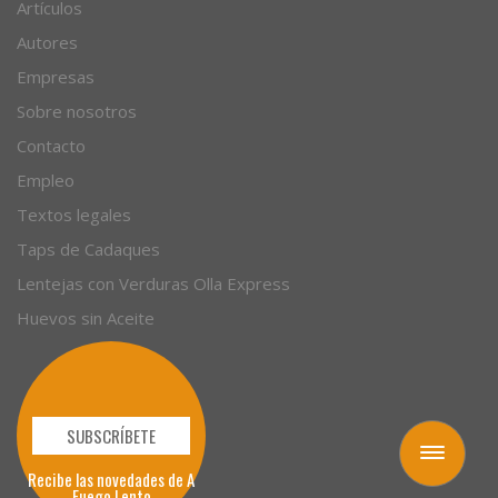
Recetas
Artículos
Autores
Empresas
Sobre nosotros
Contacto
Empleo
Textos legales
Taps de Cadaques
Lentejas con Verduras Olla Express
Huevos sin Aceite
Toggle
navigation
SUBSCRÍBETE