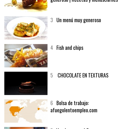
2
El solomillo de buey y un vino
generoso | Recetas y menúsCarnes
3
Un menú muy generoso
4
Fish and chips
5
CHOCOLATE EN TEXTURAS
6
Bolsa de trabajo:
afuegolentoempleo.com