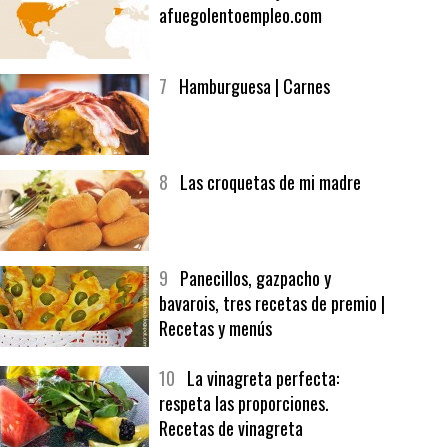
6
Bolsa de trabajo:
afuegolentoempleo.com
7
Hamburguesa | Carnes
8
Las croquetas de mi madre
9
Panecillos, gazpacho y
bavarois, tres recetas de premio |
Recetas y menús