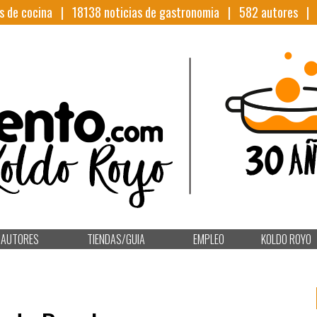
s de cocina |
18138
noticias de gastronomia |
582
autores 
AUTORES
TIENDAS/GUIA
EMPLEO
KOLDO ROYO