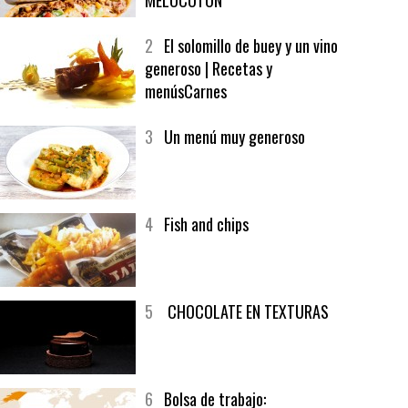
1
CRUNCH WRAP SUPREME CON
SOFRITO DE TOMATE AL CAFÉ Y
MELOCOTÓN
2
El solomillo de buey y un vino
generoso | Recetas y
menúsCarnes
3
Un menú muy generoso
4
Fish and chips
5
CHOCOLATE EN TEXTURAS