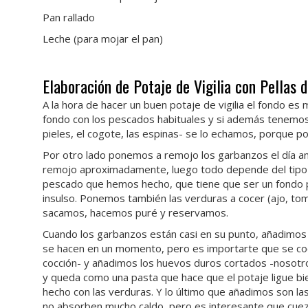
Pan rallado
Leche (para mojar el pan)
Elaboración de Potaje de Vigilia con Pellas 
A la hora de hacer un buen potaje de vigilia el fondo 
fondo con los pescados habituales y si además tenemos 
pieles, el cogote, las espinas- se lo echamos, porque p
Por otro lado ponemos a remojo los garbanzos el día an
remojo aproximadamente, luego todo depende del tipo 
pescado que hemos hecho, que tiene que ser un fondo p
insulso. Ponemos también las verduras a cocer (ajo, toma
sacamos, hacemos puré y reservamos.
Cuando los garbanzos están casi en su punto, añadimos 
se hacen en un momento, pero es importarte que se coc
cocción- y añadimos los huevos duros cortados -nosot
y queda como una pasta que hace que el potaje ligue b
hecho con las verduras. Y lo último que añadimos son l
no absorben mucho caldo, pero es interesante que cue