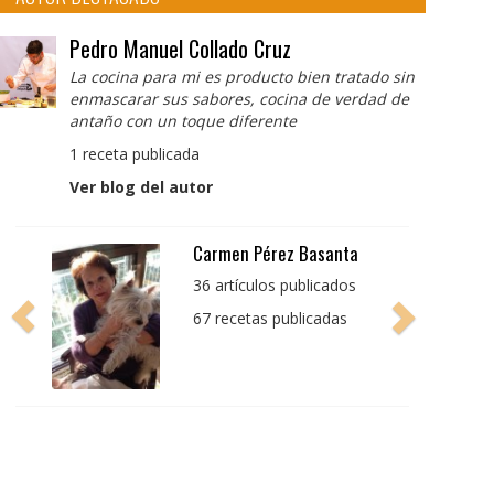
Pedro Manuel Collado Cruz
La cocina para mi es producto bien tratado sin
enmascarar sus sabores, cocina de verdad de
antaño con un toque diferente
1 receta publicada
Ver blog del autor
Pedro Manuel Collado
Cruz
La cocina para mi es
producto bien tratado
sin enmascarar sus
sabores, cocina de
verdad de antaño con
un toque diferente
1 receta publicada