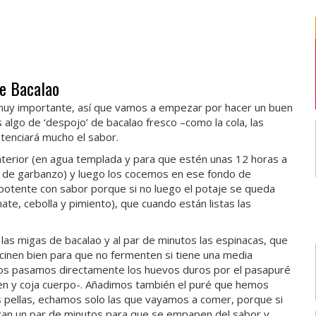
de Bacalao
es muy importante, así que vamos a empezar por hacer un buen
algo de ‘despojo’ de bacalao fresco –como la cola, las
otenciará mucho el sabor.
terior (en agua templada y para que estén unas 12 horas a
de garbanzo) y luego los cocemos en ese fondo de
otente con sabor porque si no luego el potaje se queda
te, cebolla y pimiento), que cuando están listas las
las migas de bacalao y al par de minutos las espinacas, que
inen bien para que no fermenten si tiene una media
ros pasamos directamente los huevos duros por el pasapuré
ien y coja cuerpo-. Añadimos también el puré que hemos
as pellas, echamos solo las que vayamos a comer, porque si
zan un par de minutos para que se empapen del sabor y